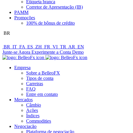
Etiqueta branca
Corretor de Apresentação (IB)
PAMM
Promoções
100% de bônus de crédito
BR
BR
IT
FA
ES
ZH
FR
VI
TR
AR
EN
Junte-se Agora
Experimente a Conta Demo
Empresa
Sobre a BelleoFX
Tipos de conta
Carreiras
FAQ
Entre em contato
Mercados
Câmbio
Ações
Índices
Commodities
Negociação
Plataforma de negociação