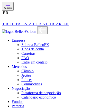
Menu
BR
BR
IT
FA
ES
ZH
FR
VI
TR
AR
EN
Empresa
Sobre a BelleoFX
Tipos de conta
Carreiras
FAQ
Entre em contato
Mercados
Câmbio
Ações
Índices
Commodities
Negociação
Plataforma de negociação
Calendário econômico
Fundos
Parceria