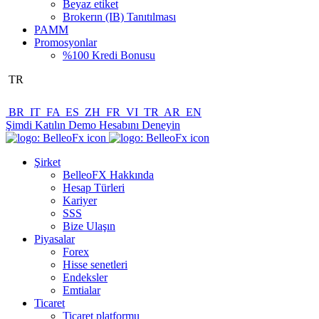
Beyaz etiket
Brokerın (IB) Tanıtılması
PAMM
Promosyonlar
%100 Kredi Bonusu
TR
BR
IT
FA
ES
ZH
FR
VI
TR
AR
EN
Şimdi Katılın
Demo Hesabını Deneyin
Şirket
BelleoFX Hakkında
Hesap Türleri
Kariyer
SSS
Bize Ulaşın
Piyasalar
Forex
Hisse senetleri
Endeksler
Emtialar
Ticaret
Ticaret platformu