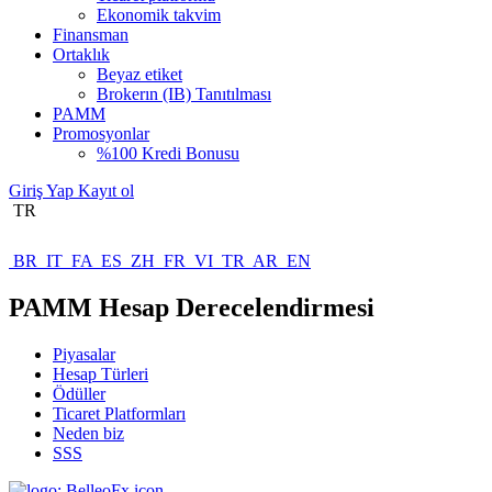
Ekonomik takvim
Finansman
Ortaklık
Beyaz etiket
Brokerın (IB) Tanıtılması
PAMM
Promosyonlar
%100 Kredi Bonusu
Giriş Yap
Kayıt ol
TR
BR
IT
FA
ES
ZH
FR
VI
TR
AR
EN
PAMM Hesap Derecelendirmesi
Piyasalar
Hesap Türleri
Ödüller
Ticaret Platformları
Neden biz
SSS