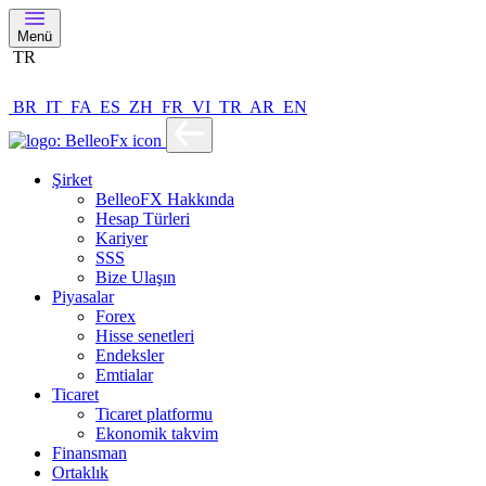
Menü
TR
BR
IT
FA
ES
ZH
FR
VI
TR
AR
EN
Şirket
BelleoFX Hakkında
Hesap Türleri
Kariyer
SSS
Bize Ulaşın
Piyasalar
Forex
Hisse senetleri
Endeksler
Emtialar
Ticaret
Ticaret platformu
Ekonomik takvim
Finansman
Ortaklık