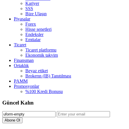
Kariyer
SSS
Bize Ulaşın
Piyasalar
Forex
Hisse senetleri
Endeksler
Emtialar
Ticaret
Ticaret platformu
Ekonomik takvim
Finansman
Ortaklık
Beyaz etiket
Brokerın (IB) Tanıtılması
PAMM
Promosyonlar
%100 Kredi Bonusu
Güncel Kalın
Abone Ol️