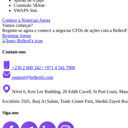
Spread de
0 pips
Comissão
5$/lote
SWAPS
Sim
Comece a Negociar Agora
Vamos começar?
Registre-se agora e comece a negociar CFDs de ações com a Belleo
Registrar Agora
Contate-nos
+230 2 600 342 |
+971 4 541 7900
support@belleofx.com
Nível 6, Ken Lee Building, 20 Edith Cavell, St Port Louis, Maur
Escritório 3501, Burj Al Salam, Trade Center First, Sheikh Zayed R
Siga-nos