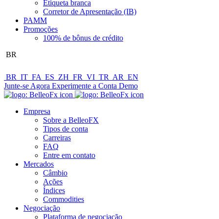
Etiqueta branca
Corretor de Apresentação (IB)
PAMM
Promoções
100% de bônus de crédito
BR
BR
IT
FA
ES
ZH
FR
VI
TR
AR
EN
Junte-se Agora
Experimente a Conta Demo
Empresa
Sobre a BelleoFX
Tipos de conta
Carreiras
FAQ
Entre em contato
Mercados
Câmbio
Ações
Índices
Commodities
Negociação
Plataforma de negociação