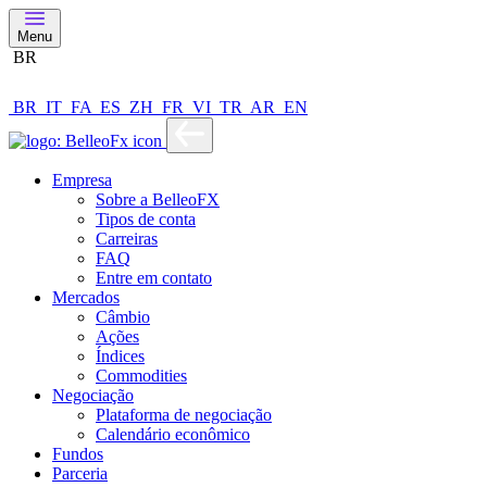
Menu
BR
BR
IT
FA
ES
ZH
FR
VI
TR
AR
EN
Empresa
Sobre a BelleoFX
Tipos de conta
Carreiras
FAQ
Entre em contato
Mercados
Câmbio
Ações
Índices
Commodities
Negociação
Plataforma de negociação
Calendário econômico
Fundos
Parceria