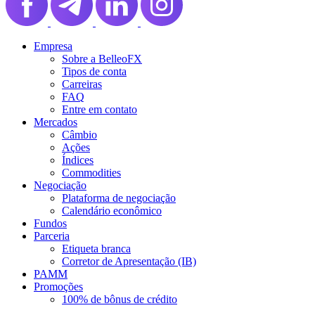
Empresa
Sobre a BelleoFX
Tipos de conta
Carreiras
FAQ
Entre em contato
Mercados
Câmbio
Ações
Índices
Commodities
Negociação
Plataforma de negociação
Calendário econômico
Fundos
Parceria
Etiqueta branca
Corretor de Apresentação (IB)
PAMM
Promoções
100% de bônus de crédito