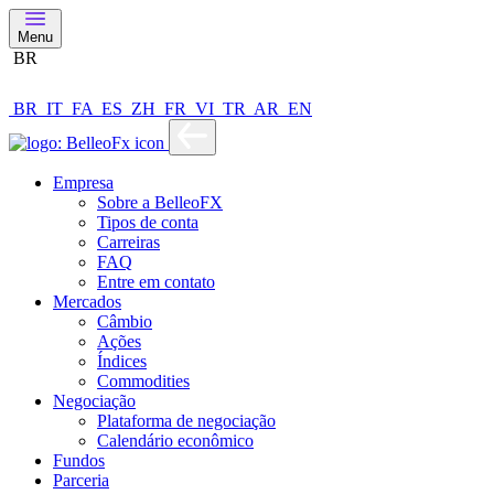
Menu
BR
BR
IT
FA
ES
ZH
FR
VI
TR
AR
EN
Empresa
Sobre a BelleoFX
Tipos de conta
Carreiras
FAQ
Entre em contato
Mercados
Câmbio
Ações
Índices
Commodities
Negociação
Plataforma de negociação
Calendário econômico
Fundos
Parceria