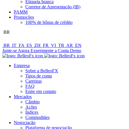
Etiqueta branca
Corretor de Apresentação (IB)
PAMM
Promoções
100% de bônus de crédito
BR
BR
IT
FA
ES
ZH
FR
VI
TR
AR
EN
Junte-se Agora
Experimente a Conta Demo
Empresa
Sobre a BelleoFX
Tipos de conta
Carreiras
FAQ
Entre em contato
Mercados
Câmbio
Ações
Índices
Commodities
Negociação
Plataforma de negociação