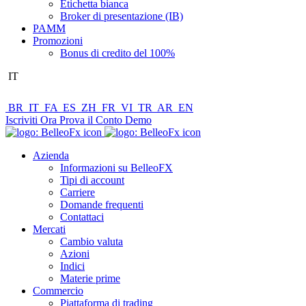
Etichetta bianca
Broker di presentazione (IB)
PAMM
Promozioni
Bonus di credito del 100%
IT
BR
IT
FA
ES
ZH
FR
VI
TR
AR
EN
Iscriviti Ora
Prova il Conto Demo
Azienda
Informazioni su BelleoFX
Tipi di account
Carriere
Domande frequenti
Contattaci
Mercati
Cambio valuta
Azioni
Indici
Materie prime
Commercio
Piattaforma di trading