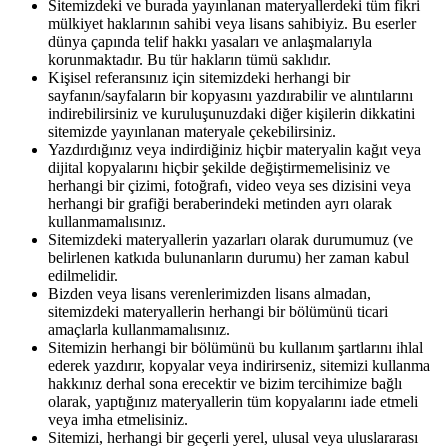
Sitemizdeki ve burada yayınlanan materyallerdeki tüm fikri
mülkiyet haklarının sahibi veya lisans sahibiyiz. Bu eserler
dünya çapında telif hakkı yasaları ve anlaşmalarıyla
korunmaktadır. Bu tür hakların tümü saklıdır.
Kişisel referansınız için sitemizdeki herhangi bir
sayfanın/sayfaların bir kopyasını yazdırabilir ve alıntılarını
indirebilirsiniz ve kuruluşunuzdaki diğer kişilerin dikkatini
sitemizde yayınlanan materyale çekebilirsiniz.
Yazdırdığınız veya indirdiğiniz hiçbir materyalin kağıt veya
dijital kopyalarını hiçbir şekilde değiştirmemelisiniz ve
herhangi bir çizimi, fotoğrafı, video veya ses dizisini veya
herhangi bir grafiği beraberindeki metinden ayrı olarak
kullanmamalısınız.
Sitemizdeki materyallerin yazarları olarak durumumuz (ve
belirlenen katkıda bulunanların durumu) her zaman kabul
edilmelidir.
Bizden veya lisans verenlerimizden lisans almadan,
sitemizdeki materyallerin herhangi bir bölümünü ticari
amaçlarla kullanmamalısınız.
Sitemizin herhangi bir bölümünü bu kullanım şartlarını ihlal
ederek yazdırır, kopyalar veya indirirseniz, sitemizi kullanma
hakkınız derhal sona erecektir ve bizim tercihimize bağlı
olarak, yaptığınız materyallerin tüm kopyalarını iade etmeli
veya imha etmelisiniz.
Sitemizi, herhangi bir geçerli yerel, ulusal veya uluslararası