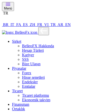
Menü
TR
BR
IT
FA
ES
ZH
FR
VI
TR
AR
EN
Şirket
BelleoFX Hakkında
Hesap Türleri
Kariyer
SSS
Bize Ulaşın
Piyasalar
Forex
Hisse senetleri
Endeksler
Emtialar
Ticaret
Ticaret platformu
Ekonomik takvim
Finansman
Ortaklık