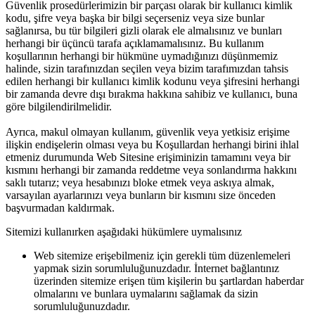
Güvenlik prosedürlerimizin bir parçası olarak bir kullanıcı kimlik
kodu, şifre veya başka bir bilgi seçerseniz veya size bunlar
sağlanırsa, bu tür bilgileri gizli olarak ele almalısınız ve bunları
herhangi bir üçüncü tarafa açıklamamalısınız. Bu kullanım
koşullarının herhangi bir hükmüne uymadığınızı düşünmemiz
halinde, sizin tarafınızdan seçilen veya bizim tarafımızdan tahsis
edilen herhangi bir kullanıcı kimlik kodunu veya şifresini herhangi
bir zamanda devre dışı bırakma hakkına sahibiz ve kullanıcı, buna
göre bilgilendirilmelidir.
Ayrıca, makul olmayan kullanım, güvenlik veya yetkisiz erişime
ilişkin endişelerin olması veya bu Koşullardan herhangi birini ihlal
etmeniz durumunda Web Sitesine erişiminizin tamamını veya bir
kısmını herhangi bir zamanda reddetme veya sonlandırma hakkını
saklı tutarız; veya hesabınızı bloke etmek veya askıya almak,
varsayılan ayarlarınızı veya bunların bir kısmını size önceden
başvurmadan kaldırmak.
Sitemizi kullanırken aşağıdaki hükümlere uymalısınız
Web sitemize erişebilmeniz için gerekli tüm düzenlemeleri
yapmak sizin sorumluluğunuzdadır. İnternet bağlantınız
üzerinden sitemize erişen tüm kişilerin bu şartlardan haberdar
olmalarını ve bunlara uymalarını sağlamak da sizin
sorumluluğunuzdadır.