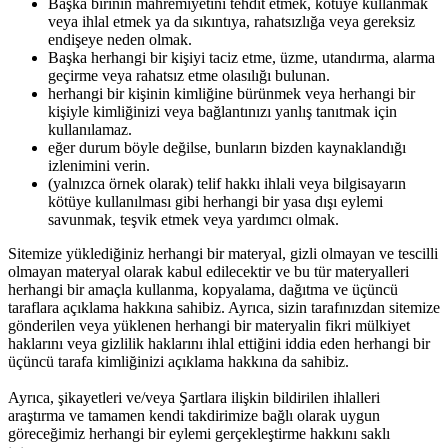
Başka birinin mahremiyetini tehdit etmek, kötüye kullanmak
veya ihlal etmek ya da sıkıntıya, rahatsızlığa veya gereksiz
endişeye neden olmak.
Başka herhangi bir kişiyi taciz etme, üzme, utandırma, alarma
geçirme veya rahatsız etme olasılığı bulunan.
herhangi bir kişinin kimliğine bürünmek veya herhangi bir
kişiyle kimliğinizi veya bağlantınızı yanlış tanıtmak için
kullanılamaz.
eğer durum böyle değilse, bunların bizden kaynaklandığı
izlenimini verin.
(yalnızca örnek olarak) telif hakkı ihlali veya bilgisayarın
kötüye kullanılması gibi herhangi bir yasa dışı eylemi
savunmak, teşvik etmek veya yardımcı olmak.
Sitemize yüklediğiniz herhangi bir materyal, gizli olmayan ve tescilli
olmayan materyal olarak kabul edilecektir ve bu tür materyalleri
herhangi bir amaçla kullanma, kopyalama, dağıtma ve üçüncü
taraflara açıklama hakkına sahibiz. Ayrıca, sizin tarafınızdan sitemize
gönderilen veya yüklenen herhangi bir materyalin fikri mülkiyet
haklarını veya gizlilik haklarını ihlal ettiğini iddia eden herhangi bir
üçüncü tarafa kimliğinizi açıklama hakkına da sahibiz.
Ayrıca, şikayetleri ve/veya Şartlara ilişkin bildirilen ihlalleri
araştırma ve tamamen kendi takdirimize bağlı olarak uygun
göreceğimiz herhangi bir eylemi gerçekleştirme hakkını saklı