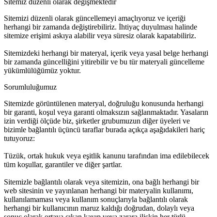
Sitemiz düzenli olarak değişmektedir
Sitemizi düzenli olarak güncellemeyi amaçlıyoruz ve içeriği
herhangi bir zamanda değiştirebiliriz. İhtiyaç duyulması halinde
sitemize erişimi askıya alabilir veya süresiz olarak kapatabiliriz.
Sitemizdeki herhangi bir materyal, içerik veya yasal belge herhangi
bir zamanda güncelliğini yitirebilir ve bu tür materyali güncelleme
yükümlülüğümüz yoktur.
Sorumluluğumuz
Sitemizde görüntülenen materyal, doğruluğu konusunda herhangi
bir garanti, koşul veya garanti olmaksızın sağlanmaktadır. Yasaların
izin verdiği ölçüde biz, şirketler grubumuzun diğer üyeleri ve
bizimle bağlantılı üçüncü taraflar burada açıkça aşağıdakileri hariç
tutuyoruz:
Tüzük, ortak hukuk veya eşitlik kanunu tarafından ima edilebilecek
tüm koşullar, garantiler ve diğer şartlar.
Sitemizle bağlantılı olarak veya sitemizin, ona bağlı herhangi bir
web sitesinin ve yayınlanan herhangi bir materyalin kullanımı,
kullanılamaması veya kullanım sonuçlarıyla bağlantılı olarak
herhangi bir kullanıcının maruz kaldığı doğrudan, dolaylı veya
sonuç olarak ortaya çıkan kayıp veya zarara ilişkin her türlü