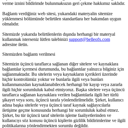
verme iznini bildirimde bulunmaksızın geri çekme hakkımız saklıdır.
Bağlantı verdiğiniz web sitesi, yukarıdaki materyalin sitemize
yüklenmesi bölümünde belirtilen standartlara her bakımdan uygun
olmalıdır.
Sitemizde yukarıda belirtilenlerin dışında herhangi bir materyal
kullanmak isterseniz lütfen talebinizi
support@belleofx.com
adresine iletin.
Sitemizden bağlantı verilmesi
Sitemizin üçüncü taraflarca sağlanan diğer sitelere ve kaynaklara
bağlantılar içermesi durumunda, bu bağlantılar yalnızca bilginiz için
sağlanmaktadır. Bu sitelerin veya kaynakların içerikleri üzerinde
hiçbir kontrolümüz yoktur ve bunlarla ilgili veya bunları
kullanmanızdan kaynaklanabilecek herhangi bir kayıp veya zararla
ilgili hiçbir sorumluluk kabul etmiyoruz. Başka sitelere veya üçüncü
taraflarca sağlanan kaynaklara verilen bağlantılarla ilgili her türlü
şikayet veya soru, üçüncü tarafa yönlendirilmelidir. Şirket, kullanıcı
adına başka sitelerle veya üçüncü taraf kaynak sağlayıcılarla
iletişime geçme konusunda herhangi bir sorumluluk kabul etmez.
Şirket, bu tür üçüncü taraf sitelerin işleme faaliyetlerinden ve
kullanıcıyı söz konusu üçüncü kişilerin gizlilik bildirimlerine ve ilgili
politikalarına yönlendirmekten sorumlu değildir.