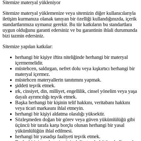
Sitemize materyal yükleniyor
Sitemize materyal yüklemenize veya sitemizin diğer kullanıcılarıyla
iletişim kurmanıza olanak tanıyan bir özelliği kullandığınızda, içerik
standartlarımıza uymanız gerekir. Bu tür katkıların bu standartlara
uygun olduğunu garanti edersiniz ve bu garantinin ihlali durumunda
bizi tazmin edersiniz.
Sitemize yapılan katkılar:
herhangi bir kişiye iftira niteliğinde herhangi bir materyal
içermemelidir.
müstehcen, saldırgan, nefret dolu veya kışkırtıcı herhangi bir
materyal içermez.
müstehcen materyallerin tanıtımını yapmak.
şiddeti teşvik etmek.
ırk, cinsiyet, din, milliyet, engellilik, cinsel yönelim veya yaşa
dayalı ayrımcılığı teşvik etmek.
Başka herhangi bir kişinin telif hakkını, veritabanı hakkını
veya ticari markasını ihlal etmeyin.
herhangi bir kişiyi aldatma olasılığı yüksektir.
Sözleşmeden doğan bir görev veya güven yükümlülüğü gibi
üçüncü bir tarafa karşı borçlu olunan herhangi bir yasal
yükümlülüğün ihlal edilmesi.
herhangi bir yasadışı faaliyeti teşvik etmek.