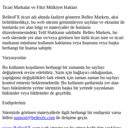
Ticari Markalar ve Fikri Mülkiyet Hakları
BelleoFX ticari adı altında faaliyet gösteren Belleo Markets, aksi
belirtilmedikçe, bu web sitesini görüntüleyen sayfalar ve ekranlar ile
bunlarda yer alan bilgi ve materyaller ile bunların
düzenlenmesindeki Telif Hakkının sahibidir. Belleo Markets, bu
web sitesinde yer alan ve/veya görünen her türlü ticari isim ve ticari
markanın münhasır kullanım haklarına veya lisansına veya başka
herhangi bir lisansa sahiptir.
Varyasyonlar
Bu kullanım koşullarını herhangi bir zamanda bu sayfayı
değiştirerek revize edebiliriz. Sizin için bağlayıcı olduğundan,
yaptığımız değişiklikleri fark etmek için zaman zaman bu sayfayı
kontrol etmeniz beklenmektedir. Bu kullanım şartlarında yer alan
bazı hükümlerin yerine sitemizin başka bir yerinde yayınlanan
hükümler veya bildirimler de geçebilir.
Endişeleriniz
Sitemizde görünen materyallerle ilgili herhangi bir endişeniz varsa
lütfen
support@belleofx.com
ile iletişime geçin.
www.BelleoFX.com
web sitesine ve bu siteye bağlı tüm sayfalara