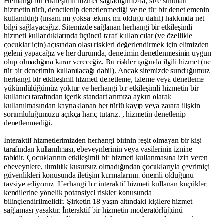
Herhangi bir etkileşimli hizmet sağladığımızda, size sunulan
hizmetin türü, denetlenip denetlenmediği ve ne tür bir denetlemenin
kullanıldığı (insani mi yoksa teknik mi olduğu dahil) hakkında net
bilgi sağlayacağız. Sitemizde sağlanan herhangi bir etkileşimli
hizmeti kullandıklarında üçüncü taraf kullanıcılar (ve özellikle
çocuklar için) açısından olası riskleri değerlendirmek için elimizden
geleni yapacağız ve her durumda, denetimin denetlenmesinin uygun
olup olmadığına karar vereceğiz. Bu riskler ışığında ilgili hizmet (ne
tür bir denetimin kullanılacağı dahil). Ancak sitemizde sunduğumuz
herhangi bir etkileşimli hizmeti denetleme, izleme veya denetleme
yükümlülüğümüz yoktur ve herhangi bir etkileşimli hizmetin bir
kullanıcı tarafından içerik standartlarımıza aykırı olarak
kullanılmasından kaynaklanan her türlü kayıp veya zarara ilişkin
sorumluluğumuzu açıkça hariç tutarız. , hizmetin denetlenip
denetlenmediği.
İnteraktif hizmetlerimizden herhangi birinin reşit olmayan bir kişi
tarafından kullanılması, ebeveynlerinin veya vasilerinin iznine
tabidir. Çocuklarının etkileşimli bir hizmeti kullanmasına izin veren
ebeveynlere, ılımlılık kusursuz olmadığından çocuklarıyla çevrimiçi
güvenlikleri konusunda iletişim kurmalarının önemli olduğunu
tavsiye ediyoruz. Herhangi bir interaktif hizmeti kullanan küçükler,
kendilerine yönelik potansiyel riskler konusunda
bilinçlendirilmelidir. Şirketin 18 yaşın altındaki kişilere hizmet
sağlaması yasaktır. İnteraktif bir hizmetin moderatörlüğünü