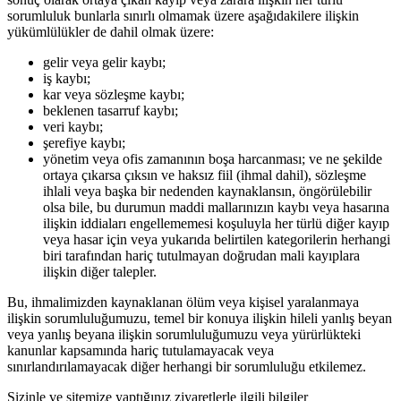
sorumluluk bunlarla sınırlı olmamak üzere aşağıdakilere ilişkin
yükümlülükler de dahil olmak üzere:
gelir veya gelir kaybı;
iş kaybı;
kar veya sözleşme kaybı;
beklenen tasarruf kaybı;
veri kaybı;
şerefiye kaybı;
yönetim veya ofis zamanının boşa harcanması; ve ne şekilde
ortaya çıkarsa çıksın ve haksız fiil (ihmal dahil), sözleşme
ihlali veya başka bir nedenden kaynaklansın, öngörülebilir
olsa bile, bu durumun maddi mallarınızın kaybı veya hasarına
ilişkin iddiaları engellememesi koşuluyla her türlü diğer kayıp
veya hasar için veya yukarıda belirtilen kategorilerin herhangi
biri tarafından hariç tutulmayan doğrudan mali kayıplara
ilişkin diğer talepler.
Bu, ihmalimizden kaynaklanan ölüm veya kişisel yaralanmaya
ilişkin sorumluluğumuzu, temel bir konuya ilişkin hileli yanlış beyan
veya yanlış beyana ilişkin sorumluluğumuzu veya yürürlükteki
kanunlar kapsamında hariç tutulamayacak veya
sınırlandırılamayacak diğer herhangi bir sorumluluğu etkilemez.
Sizinle ve sitemize yaptığınız ziyaretlerle ilgili bilgiler