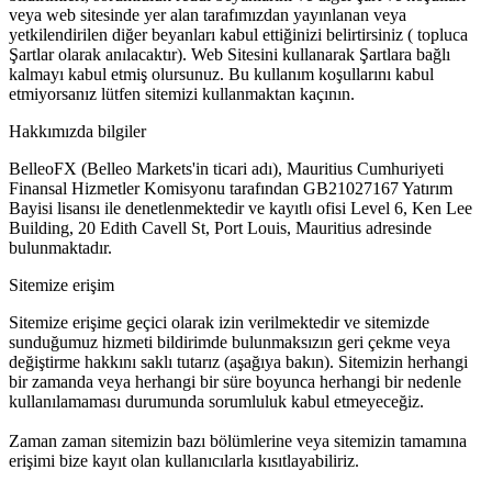
veya web sitesinde yer alan tarafımızdan yayınlanan veya
yetkilendirilen diğer beyanları kabul ettiğinizi belirtirsiniz ( topluca
Şartlar olarak anılacaktır). Web Sitesini kullanarak Şartlara bağlı
kalmayı kabul etmiş olursunuz. Bu kullanım koşullarını kabul
etmiyorsanız lütfen sitemizi kullanmaktan kaçının.
Hakkımızda bilgiler
BelleoFX (Belleo Markets'in ticari adı), Mauritius Cumhuriyeti
Finansal Hizmetler Komisyonu tarafından GB21027167 Yatırım
Bayisi lisansı ile denetlenmektedir ve kayıtlı ofisi Level 6, Ken Lee
Building, 20 Edith Cavell St, Port Louis, Mauritius adresinde
bulunmaktadır.
Sitemize erişim
Sitemize erişime geçici olarak izin verilmektedir ve sitemizde
sunduğumuz hizmeti bildirimde bulunmaksızın geri çekme veya
değiştirme hakkını saklı tutarız (aşağıya bakın). Sitemizin herhangi
bir zamanda veya herhangi bir süre boyunca herhangi bir nedenle
kullanılamaması durumunda sorumluluk kabul etmeyeceğiz.
Zaman zaman sitemizin bazı bölümlerine veya sitemizin tamamına
erişimi bize kayıt olan kullanıcılarla kısıtlayabiliriz.