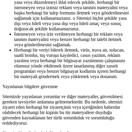
yasa veya düzenlemeyi ihlal edecek şekilde, herhangi bir
istenmeyen veya izinsiz reklam veya tanıtım materyalini veya
başka herhangi bir talep formunu iletmek veya gönderilmesini
sağlamak için kullanamazsınız. o Sitemizi hiçbir şekilde yasa
dışı veya hileli veya yasa dışı veya hileli amaç veya sonuç
doğuracak şekilde kullanamazsınız.
İstenmeyen veya izin verilmeyen herhangi bir reklam veya
tanıtım materyalini veya benzer herhangi bir talebi iletmek
veya gönderilmesini sağlamak.
Herhangi bir veriyi bilerek iletmek, virüs, truva atı, solucan,
saatli bomba, tuş vuruşu kaydedici, casus yazılım, reklam
yazılımı veya herhangi bir bilgisayar yazılımının çalışmasını
olumsuz yönde etkilemek üzere tasarlanmış diğer zararlı
programları veya benzer bilgisayar kodlarını içeren herhangi
bir materyali göndermek veya yüklemek veya donanım.
Yayınlanan bilgilere güvenme
Sitemizde yayınlanan yorumlar ve diğer materyaller, güvenilmesi
gereken tavsiyeler anlamına gelmemektedir. Bu nedenle, sitemizi
ziyaret eden herhangi bir ziyaretçinin veya içeriğinden haberdar
olabilecek herhangi bir kişinin bu tür materyallere duyduğu
güvenden kaynaklanan her türlü sorumluluk ve sorumluluğu
reddediyoruz.