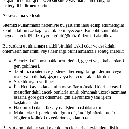
bağlantılı herhangi bir web sitesinde yayınlanan herhangi bir
materyali indirmeniz için.
Askıya alma ve fesih
Sitemizi kullanmanız nedeniyle bu şartların ihlal edilip edilmediğini
kendi takdirimize bağlı olarak belirleyeceğiz. Bu politikanın ihlali
meydana geldiğinde, uygun gördüğümüz önlemleri alabiliriz.
Bu şartlara uyulmaması maddi bir ihlal teşkil eder ve aşağıdaki
önlemlerin tamamını veya herhangi birini almamızla sonuçlanabilir:
Sitemizi kullanma hakkınızın derhal, geçici veya kalıcı olarak
geri çekilmesi.
Tarafınızca sitemize yüklenen herhangi bir gönderinin veya
materyalin derhal, geçici veya kalıcı olarak kaldırılması.
Size bir uyarı verilmesi
İhlalden kaynaklanan tüm masrafların (makul idari ve yasal
masraflar dahil ancak bunlarla sınırlı olmamak üzere) tazminat
esasına göre geri ödenmesi için aleyhinize yasal işlem
başlatılacaktır.
Hakkınızda daha fazla yasal işlem başlatılacaktır.
Makul olarak gerekli olduğunu düşündüğümüzde bu tür
bilgilerin kolluk kuvvetlerine açıklanması.
Bu şartların ihlaline yanıt olarak gerçekleştirilen eylemlere ilişkin