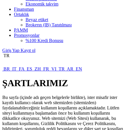
Ekonomik takvim
Finansman
Ortaklık
Beyaz etiket
Brokerın (IB) Tanıtılması
PAMM
Promosyonlar
%100 Kredi Bonusu
Giriş Yap
Kayıt ol
TR
BR
IT
FA
ES
ZH
FR
VI
TR
AR
EN
ŞARTLARIMIZ
Bu sayfa (içinde adı geçen belgelerle birlikte), ister misafir ister
kayıtlı kullanıcı olarak web sitemizden (sitemizden)
faydalanabileceğiniz kullanım koşullarını açıklamaktadır. Lütfen
siteyi kullanmaya başlamadan önce bu kullanım koşullarını
dikkatlice okuyunuz. Web sitemizi (Web Sitesi) kullanarak, bu
kullanım koşullarını, Gizlilik Politikasını ve Çerez Politikasını,
bildirimleri, sorumluluk reddi beyanlarını ve diğer şart ve koşulları