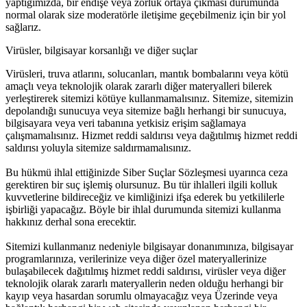
yaptığımızda, bir endişe veya zorluk ortaya çıkması durumunda
normal olarak size moderatörle iletişime geçebilmeniz için bir yol
sağlarız.
Virüsler, bilgisayar korsanlığı ve diğer suçlar
Virüsleri, truva atlarını, solucanları, mantık bombalarını veya kötü
amaçlı veya teknolojik olarak zararlı diğer materyalleri bilerek
yerleştirerek sitemizi kötüye kullanmamalısınız. Sitemize, sitemizin
depolandığı sunucuya veya sitemize bağlı herhangi bir sunucuya,
bilgisayara veya veri tabanına yetkisiz erişim sağlamaya
çalışmamalısınız. Hizmet reddi saldırısı veya dağıtılmış hizmet reddi
saldırısı yoluyla sitemize saldırmamalısınız.
Bu hükmü ihlal ettiğinizde Siber Suçlar Sözleşmesi uyarınca ceza
gerektiren bir suç işlemiş olursunuz. Bu tür ihlalleri ilgili kolluk
kuvvetlerine bildireceğiz ve kimliğinizi ifşa ederek bu yetkililerle
işbirliği yapacağız. Böyle bir ihlal durumunda sitemizi kullanma
hakkınız derhal sona erecektir.
Sitemizi kullanmanız nedeniyle bilgisayar donanımınıza, bilgisayar
programlarınıza, verilerinize veya diğer özel materyallerinize
bulaşabilecek dağıtılmış hizmet reddi saldırısı, virüsler veya diğer
teknolojik olarak zararlı materyallerin neden olduğu herhangi bir
kayıp veya hasardan sorumlu olmayacağız veya Üzerinde veya