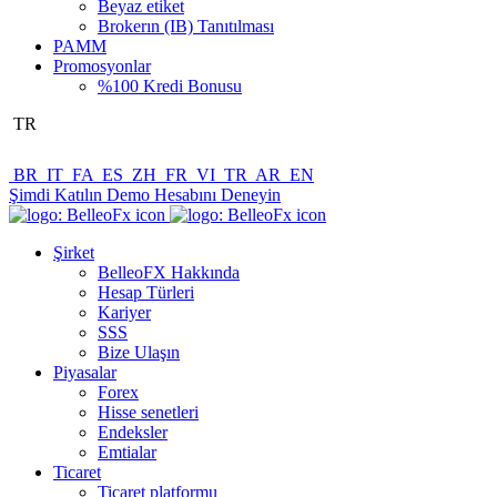
Beyaz etiket
Brokerın (IB) Tanıtılması
PAMM
Promosyonlar
%100 Kredi Bonusu
TR
BR
IT
FA
ES
ZH
FR
VI
TR
AR
EN
Şimdi Katılın
Demo Hesabını Deneyin
Şirket
BelleoFX Hakkında
Hesap Türleri
Kariyer
SSS
Bize Ulaşın
Piyasalar
Forex
Hisse senetleri
Endeksler
Emtialar
Ticaret
Ticaret platformu