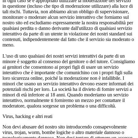
in ogni caso se è appropriato utilizzare la moderazione del servizio
in questione (incluso che tipo di moderazione utilizzare) alla luce di
tali rischi. Tuttavia, non abbiamo alcun obbligo di supervisionare,
monitorare o moderare alcun servizio interattivo che forniamo sul
nostro sito ed escludiamo espressamente la nostra responsabilità per
qualsiasi perdita o danno derivante dall'utilizzo di qualsiasi servizio
interattivo da parte di un utente in violazione dei nostri standard sui
contenuti, indipendentemente dal fatto che il servizio sia moderato o
meno.
L'uso di uno qualsiasi dei nostri servizi interattivi da parte di un
minore è soggetto al consenso del genitore o del tutore. Consigliamo
ai genitori che consentono ai propri figli di usare un servizio
interattivo che è importante che comunichino con i propri figli sulla
loro sicurezza online, poiché la moderazione non è infallibile. I
minori che usano un servizio interattivo devono essere informati dei
potenziali rischi per loro. La società ha il divieto di fornire servizi a
minori di età inferiore ai 18 anni. Quando moderiamo un servizio
interattivo, normalmente ti forniremo un mezzo per contattare il
moderatore, qualora sorgesse un problema o una difficoltà.
Virus, hacking e altri reati
Non devi abusare del nostro sito introducendo consapevolmente
virus, trojan, worm, bombe logiche o altro materiale dannoso o
tecnologicamente dannoso. Non devi tentare di ottenere un accesso