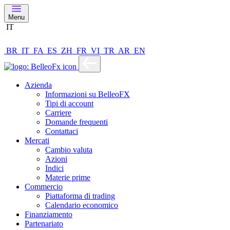
Menu
IT
BR
IT
FA
ES
ZH
FR
VI
TR
AR
EN
Azienda
Informazioni su BelleoFX
Tipi di account
Carriere
Domande frequenti
Contattaci
Mercati
Cambio valuta
Azioni
Indici
Materie prime
Commercio
Piattaforma di trading
Calendario economico
Finanziamento
Partenariato