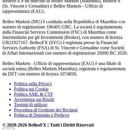
BelleoFX è un marchio di Belleo Markets (Mauritius), BelleoFX
(St. Vincent e Grenadine) e Belleo Markets - Ufficio di
rappresentanza (EAU).
Belleo Markets (MU) è costituita nella Repubblica di Mauritius con
numero di registrazione 186405 GBC. La società è regolamentata
dalla Financial Services Commission (FSC) di Mauritius come
Intermediario per gli Investimenti (Broker), con numero di licenza
GB21027167. BelleoFX (SVG) è registrata presso la Financial
Services Authority (FSA) di St. Vincent e Grenadine come Società
di Affari Internazionali con numero di registrazione 26000 BC 2020.
Belleo Markets - Ufficio di rappresentanza (EAU) è una filiale di
società estera (Belleo Markets Mauritius), registrata e regolamentata
da DET con numero di licenza 1074850.
Politica sulla Privacy
Politica sui Cookie
Politica AML & CTF
Avvertenza sui Rischi
Termini di utilizzo
Procedura di Gestione dei Reclami
Politica di Deposito e Prelievo
© 2020-2026 BelleoFX | Tutti i Diritti Riservati