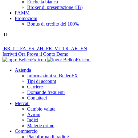
Etichetta bianca
Broker di presentazione (IB)
PAMM
Promozioni
Bonus di credito del 100%
IT
BR
IT
FA
ES
ZH
FR
VI
TR
AR
EN
Iscriviti Ora
Prova il Conto Demo
Azienda
Informazioni su BelleoFX
Tipi di account
Carriere
Domande frequenti
Contattaci
Mercati
Cambio valuta
Azioni
Indici
Materie prime
Commercio
Piattaforma di trading