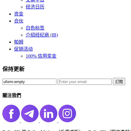
经济日历
资金
合伙
白色标签
介绍经纪商 (IB)
帕姆
促销活动
100% 信用奖金
保持更新
訂閱️
關注我們