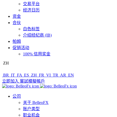
交易平台
经济日历
资金
合伙
白色标签
介绍经纪商 (IB)
帕姆
促销活动
100% 信用奖金
ZH
BR
IT
FA
ES
ZH
FR
VI
TR
AR
EN
立即加入
嘗試模擬帳戶
公司
关于 BelleoFX
账户类型
职业机会