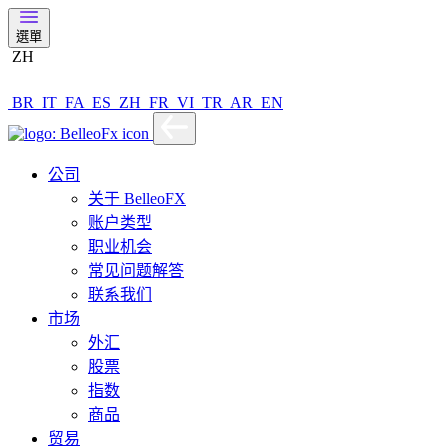
選單
ZH
BR
IT
FA
ES
ZH
FR
VI
TR
AR
EN
公司
关于 BelleoFX
账户类型
职业机会
常见问题解答
联系我们
市场
外汇
股票
指数
商品
贸易