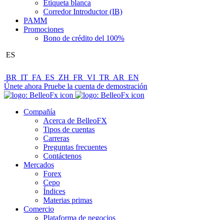
Etiqueta blanca
Corredor Introductor (IB)
PAMM
Promociones
Bono de crédito del 100%
ES
BR
IT
FA
ES
ZH
FR
VI
TR
AR
EN
Únete ahora
Pruebe la cuenta de demostración
Compañía
Acerca de BelleoFX
Tipos de cuentas
Carreras
Preguntas frecuentes
Contáctenos
Mercados
Forex
Cepo
Índices
Materias primas
Comercio
Plataforma de negocios