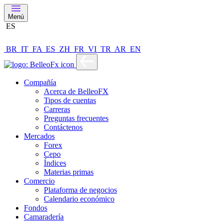
Menú
ES
BR
IT
FA
ES
ZH
FR
VI
TR
AR
EN
Compañía
Acerca de BelleoFX
Tipos de cuentas
Carreras
Preguntas frecuentes
Contáctenos
Mercados
Forex
Cepo
Índices
Materias primas
Comercio
Plataforma de negocios
Calendario económico
Fondos
Camaradería