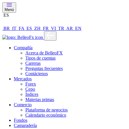
Menú
ES
BR
IT
FA
ES
ZH
FR
VI
TR
AR
EN
Compañía
Acerca de BelleoFX
Tipos de cuentas
Carreras
Preguntas frecuentes
Contáctenos
Mercados
Forex
Cepo
Índices
Materias primas
Comercio
Plataforma de negocios
Calendario económico
Fondos
Camaradería