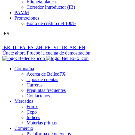
Etiqueta blanca
Corredor Introductor (IB)
PAMM
Promociones
Bono de crédito del 100%
ES
BR
IT
FA
ES
ZH
FR
VI
TR
AR
EN
Únete ahora
Pruebe la cuenta de demostración
Compañía
Acerca de BelleoFX
Tipos de cuentas
Carreras
Preguntas frecuentes
Contáctenos
Mercados
Forex
Cepo
Índices
Materias primas
Comercio
Plataforma de negocios