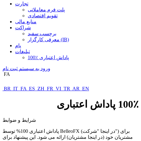
تجارت
پلت فرم معاملاتی
تقویم اقتصادی
منابع مالی
شراکت
برچسب سفید
معرفی کارگزار (IB)
پام
تبلیغات
100٪ پاداش اعتباری
ورود به سیستم
ثبت نام
FA
BR
IT
FA
ES
ZH
FR
VI
TR
AR
EN
100٪ پاداش اعتباری
شرایط و ضوابط
پاداش اعتباری 100% توسط BelleoFX (در اینجا "شرکت") برای
مشتریان خود (در اینجا مشتریان) ارائه می شود. این پیشنهاد برای