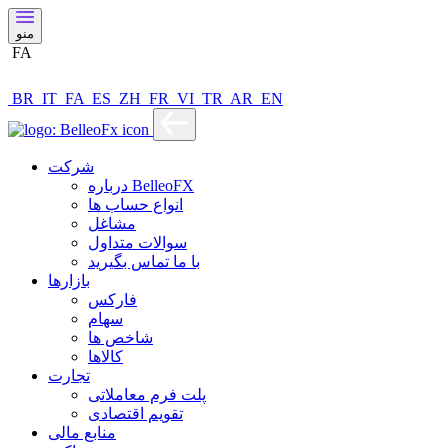
منو
FA
BR
IT
FA
ES
ZH
FR
VI
TR
AR
EN
شرکت
درباره BelleoFX
انواع حساب ها
مشاغل
سوالات متداول
با ما تماس بگیرید
بازارها
فارکس
سهام
شاخص ها
کالاها
تجارت
پلت فرم معاملاتی
تقویم اقتصادی
منابع مالی