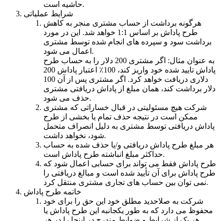
حاشیه است.
شرایط عملیاتی
هرگونه برداشت از حساب مشتری منجر به کاهش
طرح پاداش بر اساس 1:1 خواهد شد. این در مورد
برداشت سود و سپرده های انجام شده توسط مشتری
اعمال می شود.
به عنوان مثال: اگر مشتری 200 دلار را به حساب طرح
پاداش تایید شده خود واریز کند، 100٪ اعتبار پاداش 200
دلاری دریافت خواهد کرد. اگر مشتری پس از آن 100
دلار برداشت کند، همان مبلغ از پاداش دریافتی مشتری
حذف می شود.
شرکت هیچ مسئولیتی در قبال خساراتی که مشتری
ممکن است در نتیجه حذف تمام یا بخشی از طرح
پاداش دریافتی توسط مشتری به دلیل انصراف متحمل
شود، نخواهد داشت.
هر مبلغ طرح پاداش دریافتی و/یا حذف شده به حساب
حداکثر مبلغ انباشته طرح پاداش است.
طرح پاداش فقط می تواند برای حسابی اعمال شود که
طرح پاداش برای آن تأیید شده است و مبالغ دریافتی را
نمی توان بین حساب های تجاری مشتری منتقل کرد.
خاتمه طرح پاداش
شرکت به صلاحدید مطلق خود این حق را برای خود
محفوظ می دارد که به طور یکجانبه این طرح پاداش یا
هر یک از شرایط و ضوابط مندرج در اینجا را در هر