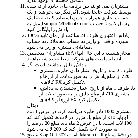
تماس حاشیه ای وجود ندارد.
مشتریان نمی توانند بین برنامه های جایزه ارائه شده
توسط شرکت جابجا شوند. اگر دیگر نمی‌خواهید از یک
حساب تجاری همراه با جایزه استفاده کنید، لطفاً یک
ارسال کنید تا حساب
support@belleofx.com
ایمیل به
پاداش را بایگانی کنید.
100% پاداش اعتباری ظرف 24 ساعت از زمان تایید
سپرده واقعی و واریز به حساب معاملاتی به حساب
معاملاتی مشتری واریز می شود.
مشاوران متخصص (EA) مجاز هستند، با این حال آنها
باید با سیاست های شرکت مطابقت داشته باشند.
پاداش قابل برداشت است اگر:
ظرف 2 ماه از تاریخ اعتبار دادن جایزه، مشتری
20٪ از مبلغ پاداش را به صورت لات از ارزها و
کالاهای FX تکمیل کرد.
یا، ظرف 1 ماه از تاریخ اعتبار بخشیدن به پاداش،
مشتری 10٪ از مبلغ جایزه را به صورت لات از
ارزها و کالاهای FX تکمیل کرد.
مثال:
مشتری 1000 دلار جایزه دریافت کرد. در عرض 1 ماه
او باید 10٪ از مبلغ پاداش را در لات ها تکمیل کند که
100 لات است. یا در عرض 2 ماه باید مبلغ 20 درصد را
به صورت لات تکمیل کند که 200 لات می شود.
سطح Stop Out 30٪ است. Margin Call در 50% سطح