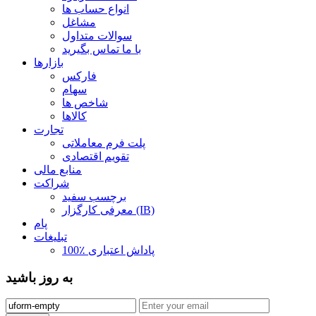
انواع حساب ها
مشاغل
سوالات متداول
با ما تماس بگیرید
بازارها
فارکس
سهام
شاخص ها
کالاها
تجارت
پلت فرم معاملاتی
تقویم اقتصادی
منابع مالی
شراکت
برچسب سفید
معرفی کارگزار (IB)
پام
تبلیغات
100٪ پاداش اعتباری
به روز باشید