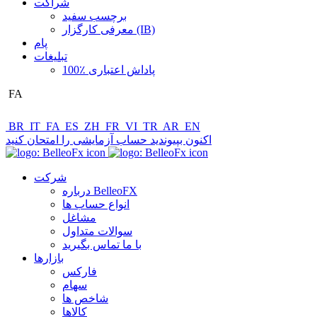
شراکت
برچسب سفید
معرفی کارگزار (IB)
پام
تبلیغات
100٪ پاداش اعتباری
FA
BR
IT
FA
ES
ZH
FR
VI
TR
AR
EN
اکنون بپیوندید
حساب آزمایشی را امتحان کنید
شرکت
درباره BelleoFX
انواع حساب ها
مشاغل
سوالات متداول
با ما تماس بگیرید
بازارها
فارکس
سهام
شاخص ها
کالاها