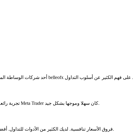
تجربة رائعة منذ البداية. بداية من قم بالتسجيل لبدء التداول الأول من خلال إعداد Meta Trader كان سهلا وموجها بشكل جيد.
فروق الأسعار تنافسية. لديك الكثير من الأدوات للتداول. أفضل ما في الأمر هو أنهم يسمحون للمستشارين الخبراء بالرفض انقطاع.