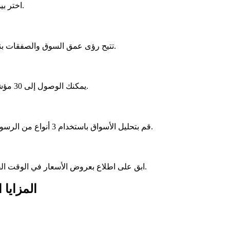
اختر بين المعاوضة أو التحوط لتتوافق مع أسلوبك وأهدافك في التداول.
تتيح رؤى عمق السوق والصفقات بنقرة واحدة اتخاذ إجراء سريع بشأن الفرص الرئيسية في السوق.
يمكنك الوصول إلى 30 مؤشرًا و24 كائنًا رسوميًا لتحديد الاتجاهات ونقاط الدخول أو الخروج.
قم بتحليل الأسواق باستخدام 3 أنواع من الرسوم البيانية و9 أطر زمنية للحصول على تحليل فني دقيق ومتعمق.
ابق على اطلاع بعروض الأسعار في الوقت الفعلي، مما يمكّنك من اتخاذ قرارات التداول في الوقت المناسب.
المزايا 