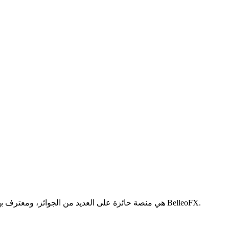
MetaTrader 5 هي منصة حائزة على العديد من الجوائز، ومعترف بها كأفضل خيار لجميع فئات الأصول، متاح حصريًا لعملاء BelleoFX.