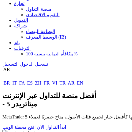
تجارة
منصة التداول
التقويم الاقتصادي
التمويل
شراكة
البطاقة البيضاء
الوسيط المعرف (IB)
بام
الترقيات
مكافأة ائتمانية بنسبة 100%
تسجيل الدخول
التسجيل
AR
BR
IT
FA
ES
ZH
FR
VI
TR
AR
EN
أفضل منصة للتداول عبر الإنترنت
- ميتاتريدر 5
ابدأ التداول الآن
افتح محطة الويب