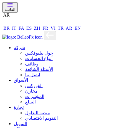
القائمة
AR
BR
IT
FA
ES
ZH
FR
VI
TR
AR
EN
شركة
حول بيليوفكس
أنواع الحسابات
وظائف
الأسئلة الشائعة
اتصل بنا
الأسواق
الفوركس
مخازن
المؤشرات
السلع
تجارة
منصة التداول
التقويم الاقتصادي
التمويل