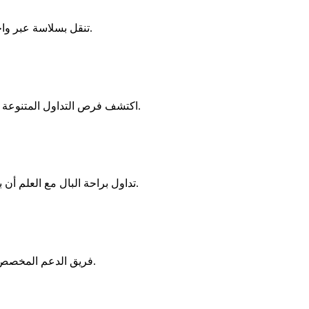
تنقل بسلاسة عبر واجهتنا البديهية، المصممة بعناية للمتداولين على جميع مستويات المهارة.
اكتشف فرص التداول المتنوعة بدءًا من الفوركس وحتى السلع والمؤشرات التي تتوافق مع اهتماماتك.
تداول براحة البال مع العلم أن بياناتك وأموالك مؤمنة من خلال بروتوكولات التشفير والأمان المتقدمة.
فريق الدعم المخصص لدينا جاهز دائمًا لمساعدتك في أي استفسارات أو تحديات قد تواجهها.