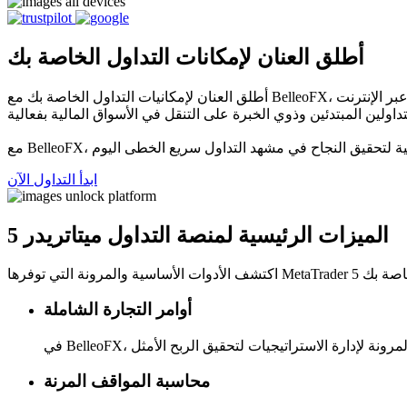
أطلق العنان لإمكانات التداول الخاصة بك
أطلق العنان لإمكانيات التداول الخاصة بك مع BelleoFX، خيارك الأول كمنصة التداول عبر الإنترنت - MetaTrader 5. تُعرف هذه المنصة الحائزة على العديد من الجوائز بأنها واحدة من أفضل منصات التداول
ابدأ التداول الآن
الميزات الرئيسية لمنصة التداول ميتاتريدر 5
أوامر التجارة الشاملة
محاسبة المواقف المرنة