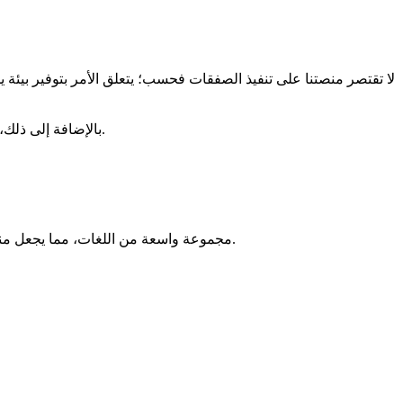
لا تقتصر منصتنا على تنفيذ الصفقات فحسب؛ يتعلق الأمر بتوفير بيئة ي
بالإضافة إلى ذلك، فريق دعم العملاء سريع الاستجابة لدينا متاح لمساعدتك في أي استفسارات، مما يضمن أنك تشعر بالثقة والدعم في كل خطوة على الطريق.
نحن نفهم أن التداول هو مسعى عالمي. ولهذا السبب تدعم BelleoFX مجموعة واسعة من اللغات، مما يجعل منصتنا في متناول المتداولين من خلفيات متنوعة. تشمل عروضنا اللغوية.