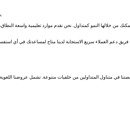
في BelleoFX، نعطي الأولوية لتجربة التداول الخاصة بك قبل كل شيء.
مكنك من خلالها النمو كمتداول. نحن نقدم موارد تعليمية واسعة النطاق، 