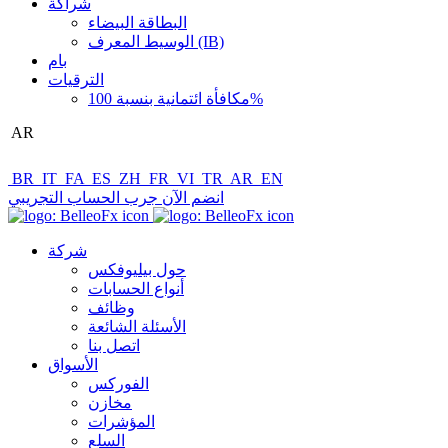
شراكة
البطاقة البيضاء
الوسيط المعرف (IB)
بام
الترقيات
مكافأة ائتمانية بنسبة 100%
AR
BR
IT
FA
ES
ZH
FR
VI
TR
AR
EN
انضم الآن
جرب الحساب التجريبي
شركة
حول بيليوفكس
أنواع الحسابات
وظائف
الأسئلة الشائعة
اتصل بنا
الأسواق
الفوركس
مخازن
المؤشرات
السلع