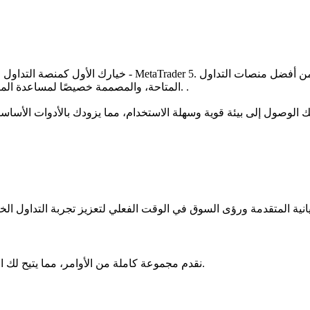
المتاحة، والمصممة خصيصًا لمساعدة المتداولين المبتدئين وذوي الخبرة على التنقل في الأسواق المالية بفعالية. .
في BelleoFX، نقدم مجموعة كاملة من الأوامر، مما يتيح لك المرونة لإدارة الاستراتيجيات لتحقيق الربح الأمثل.